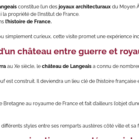
angeais
constitue l’un des
joyaux architecturaux
du Moyen Âg
 la propriété de l’Institut de France.
ans
l’histoire de France.
 simplement curieux, cette visite promet une expérience ino
 d’un château entre guerre et roy
rra
au Xe siècle, le
château de Langeais
a connu de nombreuse
 est construit. Il deviendra un lieu clé de l’histoire française
retagne au royaume de France et fait d’ailleurs l’objet d’u
différents styles entre ses remparts austères côté ville et sa