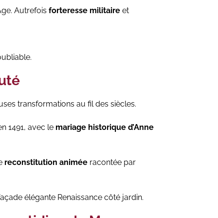
e. Autrefois
forteresse militaire
et
ubliable.
auté
s transformations au fil des siècles.
 en 1491, avec le
mariage historique d’Anne
ne
reconstitution animée
racontée par
 façade élégante Renaissance côté jardin.