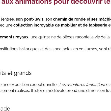
et aux animations pour découvrir 
l’entrée,
son pont-levis
, son
chemin de ronde
et
ses mâchic
vec une
collection incroyable de mobilier et de tapisserie
e
tements royaux
, une quinzaine de pièces raconte la vie de la
stitutions historiques et des spectacles en costumes, sont 
its et grands
le une exposition exceptionnelle :
Les aventures fantastiques
ement réalisés, l’histoire médiévale prend une dimension lud
nade