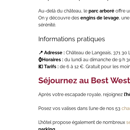
Au-delà du château, le
parc arboré
offre u
On y découvre des
engins de levage
, un
sérénité.
Informations pratiques
📍 Adresse :
Château de Langeais, 371 30 
⌚Horaires :
du lundi au dimanche de 9 h 30
💶 Tarifs :
de 6 à 12 €. Gratuit pour les moi
Séjournez au Best Weste
Après votre escapade royale, rejoignez
l’h
Posez vos valises dans l’une de nos 53
cha
L’hôtel propose également de nombreux
s
parking.