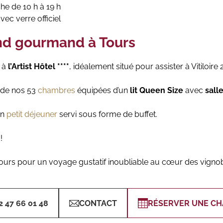
he de 10 h à 19 h
vec verre officiel
nd gourmand à Tours
z à
l’Artist Hôtel ****
, idéalement situé pour assister à Vitiloire 2
z de nos 53
chambres
équipées d’un
lit Queen Size
avec
sall
un
petit déjeuner
servi sous forme de buffet.
!
ours pour un voyage gustatif inoubliable au cœur des vignob
2 47 66 01 48
CONTACT
RÉSERVER UNE C