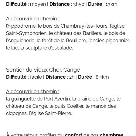
Difficulté
: moyen |
Distance
: 3h50 |
Durée
: 13km
À découvrir en chemin :
l’hippodrome, le bois de Chambray-lès-Tours, l’église
Saint-Symphorien, le château des Barillers, le bois de
l’Anguicherie, la forêt de la Bouillère, l’ancien pigeonnier,
le lac, la sculpture d’escalade.
Sentier du vieux Cher, Cangé
Difficulté
: facile |
Distance
: 2h |
Durée
: 8.4km
À découvrir en chemin :
la guinguette de Port Avertin, la prairie de Cangé, le
château de Cangé, le puits Coëllier, le manoir des
cigognes, l’église Saint-Pierre.
À votre retour, profitez du
confort
de nos
chambres