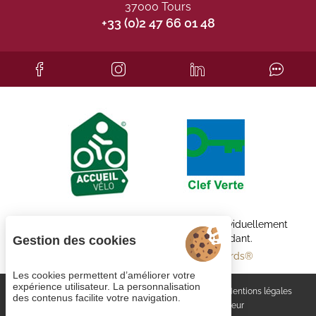
37000 Tours
+33 (0)2 47 66 01 48
Chaque établissement BWH Hotels est individuellement
exploité par un propriétaire indépendant.
Gestion des cookies
bestwestern.fr
-
Best Western Rewards®
Les cookies permettent d’améliorer votre
expérience utilisateur. La personnalisation
Gestion des cookies
Rejoignez-nous
CGV
Mentions légales
des contenus facilite votre navigation.
Plan du site
© 2023
Juliana Web créateur