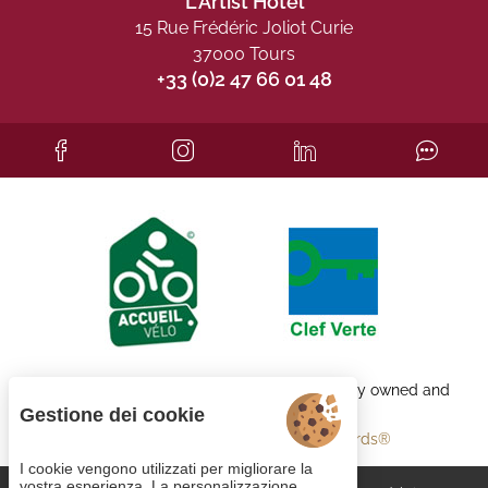
L'Artist Hôtel
15 Rue Frédéric Joliot Curie
37000 Tours
+33 (0)2 47 66 01 48
Each BWH℠ Hotels property is independently owned and
operated.
Gestione dei cookie
bestwestern.fr
-
Best Western Rewards®
I cookie vengono utilizzati per migliorare la
vostra esperienza. La personalizzazione