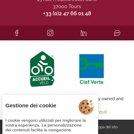
37000 Tours
+33 (0)2 47 66 01 48
Each BWH℠ Hotels property is independently owned and
operated.
Gestione dei cookie
bestwestern.fr
-
Best Western Rewards®
I cookie vengono utilizzati per migliorare la
vostra esperienza. La personalizzazione
Gestione dei cookie
CGV
Note legali
Mappa del sito
dei contenuti facilita la navigazione.
© 2023
Juliana Web créateur