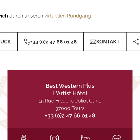
eich
durch unseren
virtuellen Rundgang
RÜCK
+33 (0)2 47 66 01 48
KONTAKT
Best Western Plus
L'Artist Hôtel
15 Rue Frédéric Joliot Curie
37000 Tours
+33 (0)2 47 66 01 48