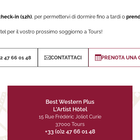
check-in (12h)
, per permettervi di dormire fino a tardi o
prend
otel per il vostro prossimo soggiorno a Tours!
)2 47 66 01 48
CONTATTACI
PRENOTA UNA 
Best Western Plus
L'Artist Hôtel
15 Rue Frédéric Joliot Curie
37000 Tours
+33 (0)2 47 66 01 48