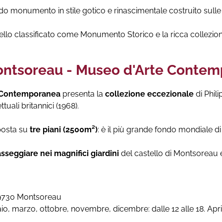
do monumento in stile gotico e rinascimentale costruito sulle r
ello classificato come Monumento Storico e la ricca collezio
i Montsoreau - Museo d'Arte Conte
e Contemporanea
presenta la
collezione eccezionale
di Phil
ttuali britannici (1968).
posta su
tre piani (2500m²)
: è il più grande fondo mondiale 
sseggiare nei magnifici giardini
del castello di Montsoreau 
49730 Montsoreau
raio, marzo, ottobre, novembre, dicembre: dalle 12 alle 18. Apr