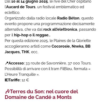
Dal
10 al 14 giugno 2025
, le rive del Cher ospitano
l’
Aucard
de Tours
, un festival emblematico ed
eclettico.
Organizzato dalla radio locale
Radio Béton
, questo
evento propone una programmazione decisamente
alternativa, che va dal
rock all’elettronica
, passando
per il
hip-hop o il reggae..
Per questa edizione 2025, le Plaines de la Gloriette
accoglieranno artisti come
Cocorosie, Nneka, BB
Jacques, THK
, ecc.
📍Accesso:
33 route de Savonnière, 37 000 Tours.
Possibilità di arrivare con il tram FilBleu, fermata «
L’Heure Tranquille ».
💶Tariffe:
12 €
🎶Terres du Son: nel cuore del
Domaine de Candé a Monts