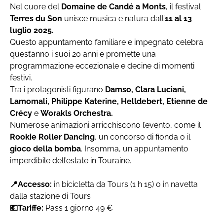
Nel cuore del
Domaine de Candé a Monts
, il festival
Terres du Son
unisce musica e natura dall’
11 al 13
luglio 2025.
Questo appuntamento familiare e impegnato celebra
quest’anno i suoi 20 anni e promette una
programmazione eccezionale e decine di momenti
festivi.
Tra i protagonisti figurano
Damso, Clara Luciani,
Lamomali, Philippe Katerine, Helldebert, Etienne de
Crécy
e
Worakls Orchestra.
Numerose animazioni arricchiscono l’evento, come il
Rookie Roller Dancing
, un concorso di fionda o il
gioco della bomba
. Insomma, un appuntamento
imperdibile dell’estate in Touraine.
📍Accesso:
in bicicletta da Tours (1 h 15) o in navetta
dalla stazione di Tours
💶Tariffe:
Pass 1 giorno 49 €