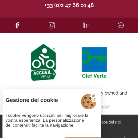
+33 (0)2 47 66 01 48
Each BWH℠ Hotels property is independently owned and
operated.
Gestione dei cookie
bestwestern.fr
-
Best Western Rewards®
I cookie vengono utilizzati per migliorare la
vostra esperienza. La personalizzazione
Gestione dei cookie
CGV
Note legali
Mappa del sito
dei contenuti facilita la navigazione.
© 2023
Juliana Web créateur