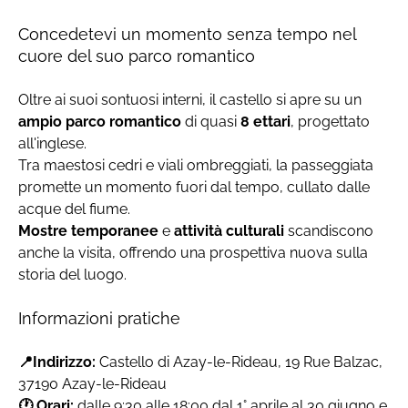
Concedetevi un momento senza tempo nel
cuore del suo parco romantico
Oltre ai suoi sontuosi interni, il castello si apre su un
ampio parco romantico
di quasi
8 ettari
, progettato
all'inglese.
Tra maestosi cedri e viali ombreggiati, la passeggiata
promette un momento fuori dal tempo, cullato dalle
acque del fiume.
Mostre temporanee
e
attività culturali
scandiscono
anche la visita, offrendo una prospettiva nuova sulla
storia del luogo.
Informazioni pratiche
📍Indirizzo:
Castello di Azay-le-Rideau, 19 Rue Balzac,
37190 Azay-le-Rideau
🕐 Orari:
dalle 9:30 alle 18:00 dal 1° aprile al 30 giugno e