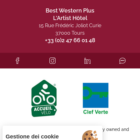
Best Western Plus
L'Artist Hôtel
15 Rue Frédéric Joliot Curie
37000 Tours
+33 (0)2 47 66 01 48
Each BWH℠ Hotels property is independently owned and
operated.
Gestione dei cookie