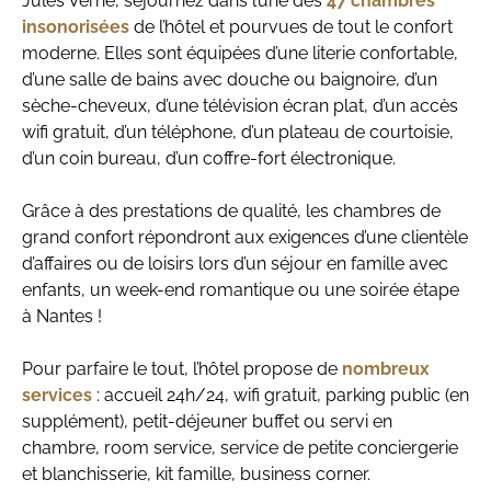
Jules Verne, séjournez dans l’une des
47 chambres
insonorisées
de l’hôtel et pourvues de tout le confort
moderne. Elles sont équipées d’une literie confortable,
d’une salle de bains avec douche ou baignoire, d’un
sèche-cheveux, d’une télévision écran plat, d’un accès
wifi gratuit, d’un téléphone, d’un plateau de courtoisie,
d’un coin bureau, d’un coffre-fort électronique.
Grâce à des prestations de qualité, les chambres de
grand confort répondront aux exigences d’une clientèle
d’affaires ou de loisirs lors d’un séjour en famille avec
enfants, un week-end romantique ou une soirée étape
à Nantes !
Pour parfaire le tout, l’hôtel propose de
nombreux
services
: accueil 24h/24, wifi gratuit, parking public (en
supplément), petit-déjeuner buffet ou servi en
chambre, room service, service de petite conciergerie
et blanchisserie, kit famille, business corner.