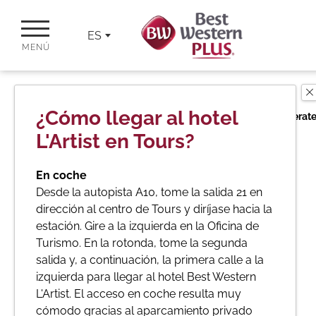
ES
MENÚ
¿Cómo llegar al hotel
Each BWH℠ Hotels property is independently owned and operate
L'Artist en Tours?
En coche
Desde la autopista A10, tome la salida 21 en
dirección al centro de Tours y diríjase hacia la
estación. Gire a la izquierda en la Oficina de
Turismo. En la rotonda, tome la segunda
salida y, a continuación, la primera calle a la
izquierda para llegar al hotel Best Western
L'Artist. El acceso en coche resulta muy
cómodo gracias al aparcamiento privado