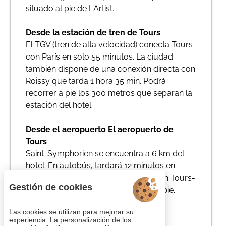
situado al pie de L'Artist.
Desde la estación de tren de Tours
El TGV (tren de alta velocidad) conecta Tours
con París en solo 55 minutos. La ciudad
también dispone de una conexión directa con
Roissy que tarda 1 hora 35 min. Podrá
recorrer a pie los 300 metros que separan la
estación del hotel.
Desde el aeropuerto El aeropuerto de
Tours
Saint-Symphorien se encuentra a 6 km del
hotel. En autobús, tardará 12 minutos en
llegar al hotel. Tome la línea A, pare en Tours-
Gestión de cookies
Halte Routière y finalice su camino a pie.
Las cookies se utilizan para mejorar su
Cree
su itinerario
.
experiencia. La personalización de los