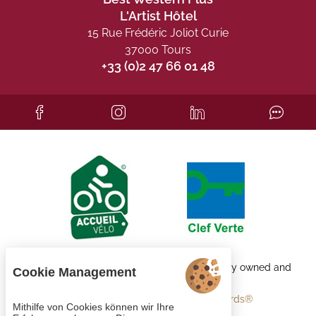
L'Artist Hôtel
15 Rue Frédéric Joliot Curie
37000 Tours
+33 (0)2 47 66 01 48
Each BWH℠ Hotels property is independently owned and
Cookie Management
operated.
bestwestern.fr
-
Best Western Rewards®
Mithilfe von Cookies können wir Ihre