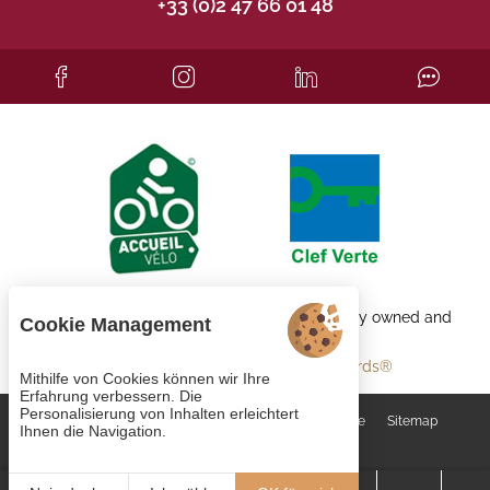
+33 (0)2 47 66 01 48
Each BWH℠ Hotels property is independently owned and
Cookie Management
operated.
bestwestern.fr
-
Best Western Rewards®
Mithilfe von Cookies können wir Ihre
Erfahrung verbessern. Die
Personalisierung von Inhalten erleichtert
Cookie-Verwaltung
AGB
Rechtliche Hinweise
Sitemap
Ihnen die Navigation.
© 2023
Juliana Web créateur