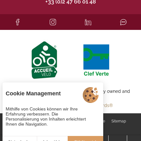
+33 (0)2 47 66 01 48
Each BWH℠ Hotels property is independently owned and
Cookie Management
operated.
bestwestern.fr
-
Best Western Rewards®
Mithilfe von Cookies können wir Ihre
Erfahrung verbessern. Die
Personalisierung von Inhalten erleichtert
Cookie-Verwaltung
AGB
Rechtliche Hinweise
Sitemap
Ihnen die Navigation.
© 2023
Juliana Web créateur