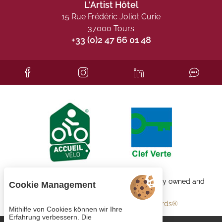
L'Artist Hôtel
15 Rue Frédéric Joliot Curie
37000 Tours
+33 (0)2 47 66 01 48
Each BWH℠ Hotels property is independently owned and
Cookie Management
operated.
bestwestern.fr
-
Best Western Rewards®
Mithilfe von Cookies können wir Ihre
Erfahrung verbessern. Die