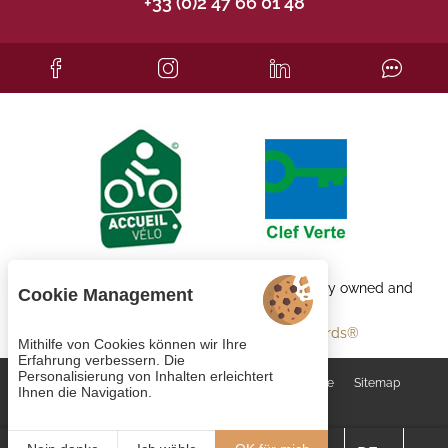
+33 (0)2 47 66 01 48
Each BWH℠ Hotels property is independently owned and
Cookie Management
operated.
bestwestern.fr
-
Best Western Rewards®
Mithilfe von Cookies können wir Ihre
Erfahrung verbessern. Die
Personalisierung von Inhalten erleichtert
Cookie-Verwaltung
AGB
Rechtliche Hinweise
Sitemap
Ihnen die Navigation.
© 2023
Juliana Web créateur