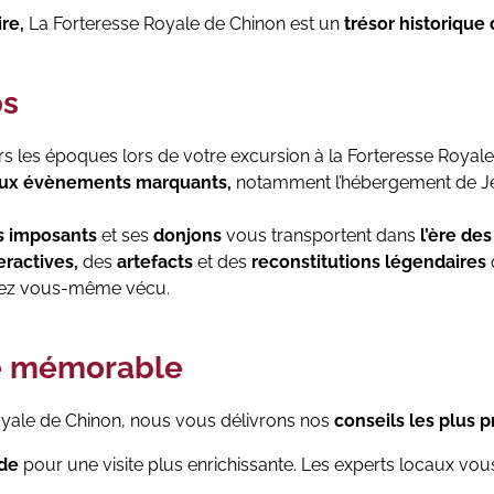
re,
La Forteresse Royale de Chinon est un
trésor historique 
ps
rs les époques lors de votre excursion à la Forteresse Royale 
ux évènements marquants,
notamment l’hébergement de Jea
s imposants
et ses
donjons
vous transportent dans
l’ère de
eractives,
des
artefacts
et des
reconstitutions légendaires
iez vous-même vécu.
te mémorable
 Royale de Chinon, nous vous délivrons nos
conseils les plus p
ide
pour une visite plus enrichissante. Les experts locaux vou