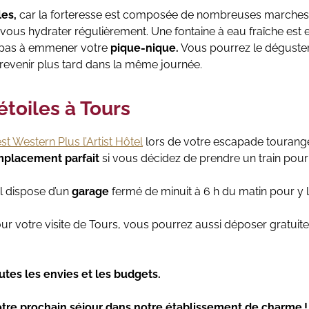
es,
car la forteresse est composée de nombreuses marches 
ous hydrater régulièrement. Une fontaine à eau fraîche est en
ez pas à emmener votre
pique-nique.
Vous pourrez le déguster 
 revenir plus tard dans la même journée.
étoiles à Tours
st Western Plus l’Artist Hôtel
lors de votre escapade tourange
mplacement parfait
si vous décidez de prendre un train pour
el dispose d’un
garage
fermé de minuit à 6 h du matin pour y l
ur votre visite de Tours, vous pourrez aussi déposer gratui
utes les envies et les budgets.
votre prochain séjour dans notre établissement de charme !