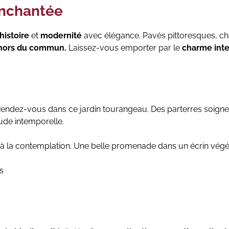
enchantée
histoire
et
modernité
avec élégance. Pavés pittoresques, châ
 hors du commun.
Laissez-vous emporter par le
charme int
Rendez-vous dans ce jardin tourangeau. Des parterres soign
tude intemporelle.
e à la contemplation. Une belle promenade dans un écrin végét
s