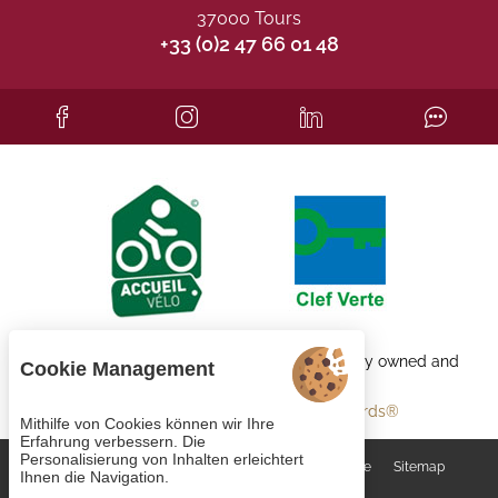
37000 Tours
+33 (0)2 47 66 01 48
Each BWH℠ Hotels property is independently owned and
Cookie Management
operated.
bestwestern.fr
-
Best Western Rewards®
Mithilfe von Cookies können wir Ihre
Erfahrung verbessern. Die
Personalisierung von Inhalten erleichtert
Cookie-Verwaltung
AGB
Rechtliche Hinweise
Sitemap
Ihnen die Navigation.
© 2023
Juliana Web créateur